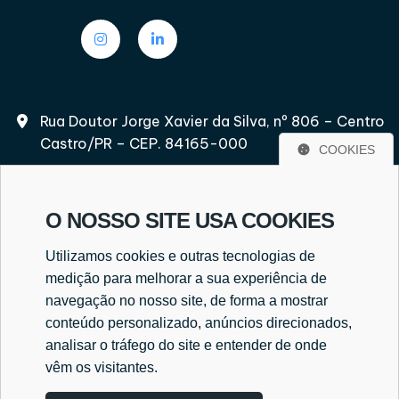
Rua Doutor Jorge Xavier da Silva, nº 806 – Centro
Castro/PR – CEP. 84165-000
COOKIES
O NOSSO SITE USA COOKIES
(42) 3232-2597
Utilizamos cookies e outras tecnologias de
(42) 9 8417-6502
medição para melhorar a sua experiência de
navegação no nosso site, de forma a mostrar
conteúdo personalizado, anúncios direcionados,
analisar o tráfego do site e entender de onde
everaldo@cekcontabilidade.cnt.br
vêm os visitantes.