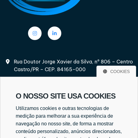
Rua Doutor Jorge Xavier da Silva, nº 806 – Centro
Castro/PR – CEP. 84165-000
COOKIES
O NOSSO SITE USA COOKIES
(42) 3232-2597
Utilizamos cookies e outras tecnologias de
(42) 9 8417-6502
medição para melhorar a sua experiência de
navegação no nosso site, de forma a mostrar
conteúdo personalizado, anúncios direcionados,