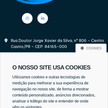
Rua Doutor Jorge Xavier da Silva, nº 806 – Centro
Castro/PR – CEP. 84165-000
COOKIES
O NOSSO SITE USA COOKIES
(42) 3232-2597
Utilizamos cookies e outras tecnologias de
(42) 9 8417-6502
medição para melhorar a sua experiência de
navegação no nosso site, de forma a mostrar
conteúdo personalizado, anúncios direcionados,
analisar o tráfego do site e entender de onde
everaldo@cekcontabilidade.cnt.br
vêm os visitantes.