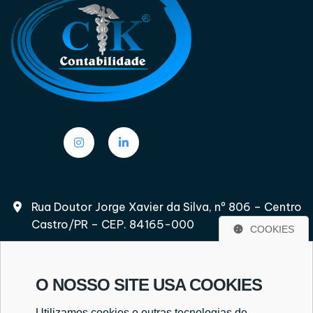
Rua Doutor Jorge Xavier da Silva, nº 806 – Centro
Castro/PR – CEP. 84165-000
COOKIES
O NOSSO SITE USA COOKIES
(42) 3232-2597
Utilizamos cookies e outras tecnologias de