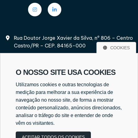
Rua Doutor Jorge Xavier da Silva, nº 806 – Centro
Castro/PR – CEP. 84165-000
COOKIES
O NOSSO SITE USA COOKIES
(42) 3232-2597
Utilizamos cookies e outras tecnologias de
(42) 9 8417-6502
medição para melhorar a sua experiência de
navegação no nosso site, de forma a mostrar
conteúdo personalizado, anúncios direcionados,
analisar o tráfego do site e entender de onde
everaldo@cekcontabilidade.cnt.br
vêm os visitantes.
ACEITAR TODOS OS COOKIES